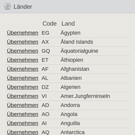
Länder
Code
Land
Übernehmen
EG
Ägypten
Übernehmen
AX
Åland Islands
Übernehmen
GQ
Äquatorialguine
Übernehmen
ET
Äthiopien
Übernehmen
AF
Afghanistan
Übernehmen
AL
Albanien
Übernehmen
DZ
Algerien
Übernehmen
VI
Amer.Jungferninseln
Übernehmen
AD
Andorra
Übernehmen
AO
Angola
Übernehmen
AI
Anguilla
Übernehmen
AQ
Antarctica