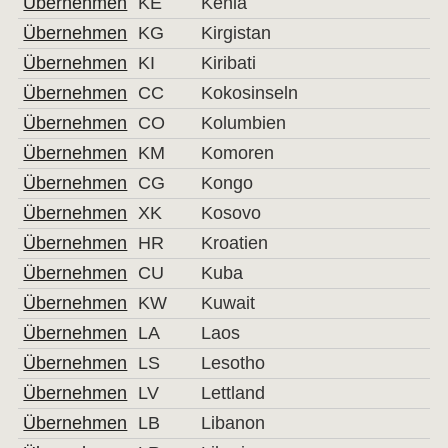
Übernehmen
KE
Kenia
Übernehmen
KG
Kirgistan
Übernehmen
KI
Kiribati
Übernehmen
CC
Kokosinseln
Übernehmen
CO
Kolumbien
Übernehmen
KM
Komoren
Übernehmen
CG
Kongo
Übernehmen
XK
Kosovo
Übernehmen
HR
Kroatien
Übernehmen
CU
Kuba
Übernehmen
KW
Kuwait
Übernehmen
LA
Laos
Übernehmen
LS
Lesotho
Übernehmen
LV
Lettland
Übernehmen
LB
Libanon