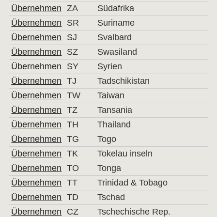
Übernehmen
ZA
Südafrika
Übernehmen
SR
Suriname
Übernehmen
SJ
Svalbard
Übernehmen
SZ
Swasiland
Übernehmen
SY
Syrien
Übernehmen
TJ
Tadschikistan
Übernehmen
TW
Taiwan
Übernehmen
TZ
Tansania
Übernehmen
TH
Thailand
Übernehmen
TG
Togo
Übernehmen
TK
Tokelau inseln
Übernehmen
TO
Tonga
Übernehmen
TT
Trinidad & Tobago
Übernehmen
TD
Tschad
Übernehmen
CZ
Tschechische Rep.