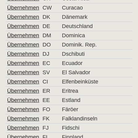
Übernehmen
CW
Curacao
Übernehmen
DK
Dänemark
Übernehmen
DE
Deutschland
Übernehmen
DM
Dominica
Übernehmen
DO
Dominik. Rep.
Übernehmen
DJ
Dschibuti
Übernehmen
EC
Ecuador
Übernehmen
SV
El Salvador
Übernehmen
CI
Elfenbeinküste
Übernehmen
ER
Eritrea
Übernehmen
EE
Estland
Übernehmen
FO
Färöer
Übernehmen
FK
Falklandinseln
Übernehmen
FJ
Fidschi
Übernehmen
FI
Finnland