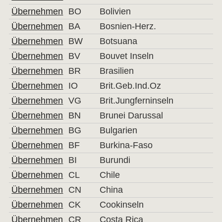
Übernehmen
BO
Bolivien
Übernehmen
BA
Bosnien-Herz.
Übernehmen
BW
Botsuana
Übernehmen
BV
Bouvet Inseln
Übernehmen
BR
Brasilien
Übernehmen
IO
Brit.Geb.Ind.Oz
Übernehmen
VG
Brit.Jungferninseln
Übernehmen
BN
Brunei Darussal
Übernehmen
BG
Bulgarien
Übernehmen
BF
Burkina-Faso
Übernehmen
BI
Burundi
Übernehmen
CL
Chile
Übernehmen
CN
China
Übernehmen
CK
Cookinseln
Übernehmen
CR
Costa Rica