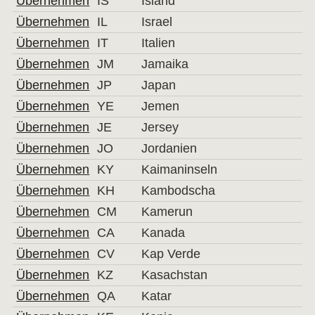
Übernehmen
IS
Island
Übernehmen
IL
Israel
Übernehmen
IT
Italien
Übernehmen
JM
Jamaika
Übernehmen
JP
Japan
Übernehmen
YE
Jemen
Übernehmen
JE
Jersey
Übernehmen
JO
Jordanien
Übernehmen
KY
Kaimaninseln
Übernehmen
KH
Kambodscha
Übernehmen
CM
Kamerun
Übernehmen
CA
Kanada
Übernehmen
CV
Kap Verde
Übernehmen
KZ
Kasachstan
Übernehmen
QA
Katar