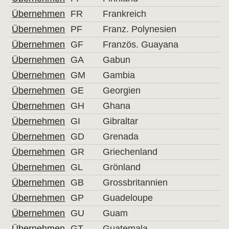
Übernehmen
FR
Frankreich
Übernehmen
PF
Franz. Polynesien
Übernehmen
GF
Französ. Guayana
Übernehmen
GA
Gabun
Übernehmen
GM
Gambia
Übernehmen
GE
Georgien
Übernehmen
GH
Ghana
Übernehmen
GI
Gibraltar
Übernehmen
GD
Grenada
Übernehmen
GR
Griechenland
Übernehmen
GL
Grönland
Übernehmen
GB
Grossbritannien
Übernehmen
GP
Guadeloupe
Übernehmen
GU
Guam
Übernehmen
GT
Guatemala