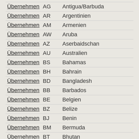
Übernehmen
AG
Antigua/Barbuda
Übernehmen
AR
Argentinien
Übernehmen
AM
Armenien
Übernehmen
AW
Aruba
Übernehmen
AZ
Aserbaidschan
Übernehmen
AU
Australien
Übernehmen
BS
Bahamas
Übernehmen
BH
Bahrain
Übernehmen
BD
Bangladesh
Übernehmen
BB
Barbados
Übernehmen
BE
Belgien
Übernehmen
BZ
Belize
Übernehmen
BJ
Benin
Übernehmen
BM
Bermuda
Übernehmen
BT
Bhutan