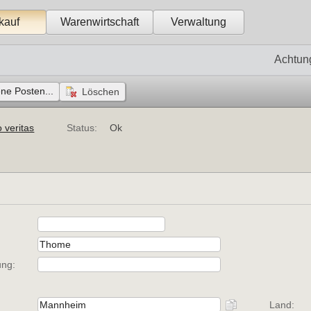
kauf
Warenwirtschaft
Verwaltung
Achtun
ene Posten...
 veritas
Status:
Ok
:
ung:
Land: