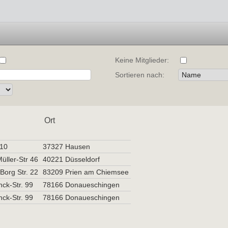
Keine Mitglieder:
Sortieren nach:
Ort
 10
37327 Hausen
üller-Str 46
40221 Düsseldorf
Borg Str. 22
83209 Prien am Chiemsee
ck-Str. 99
78166 Donaueschingen
ck-Str. 99
78166 Donaueschingen