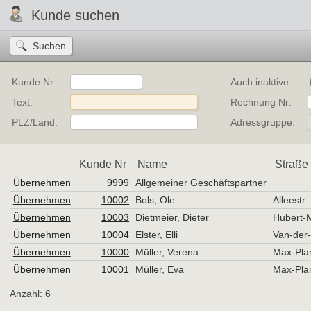
Kunde suchen
Kunde Nr:
Auch inaktive:
Text:
Rechnung Nr:
PLZ/Land:
Adressgruppe:
Kunde Nr
Name
Straße
Übernehmen
9999
Allgemeiner Geschäftspartner
Übernehmen
10002
Bols, Ole
Alleestr.
Übernehmen
10003
Dietmeier, Dieter
Hubert-M
Übernehmen
10004
Elster, Elli
Van-der-
Übernehmen
10000
Müller, Verena
Max-Plan
Übernehmen
10001
Müller, Eva
Max-Plan
Anzahl: 6