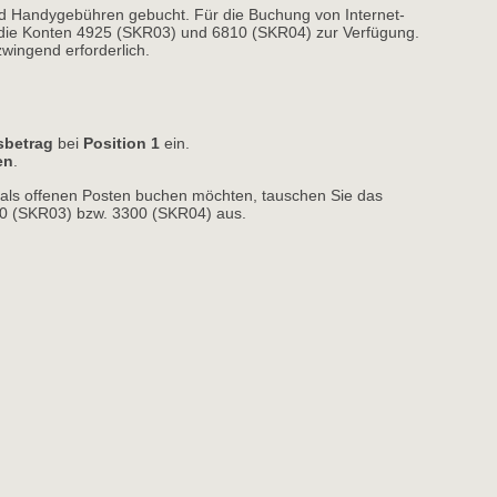
nd Handygebühren gebucht. Für die Buchung von Internet-
 die Konten 4925 (SKR03) und 6810 (SKR04) zur Verfügung.
zwingend erforderlich.
betrag
bei 
Position 1
ein. 
en
.
als offenen Posten buchen möchten, tauschen Sie das
 (SKR03) bzw. 3300 (SKR04) aus. 