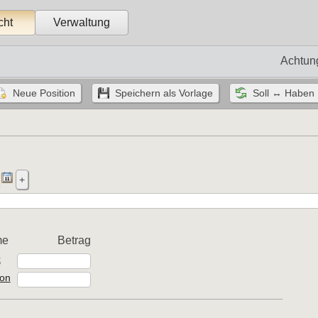
cht
Verwaltung
Achtun
me
Betrag
k
fon