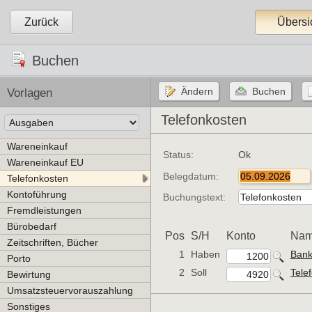
Zurück
Übersi
Buchen
Vorlagen
Telefonkosten
Wareneinkauf
Status:
Ok
Wareneinkauf EU
Belegdatum:
Telefonkosten
Kontoführung
Buchungstext:
Fremdleistungen
Bürobedarf
Pos
S/H
Konto
Na
Zeitschriften, Bücher
1
Haben
Ban
Porto
2
Soll
Tele
Bewirtung
Umsatzsteuervorauszahlung
Sonstiges