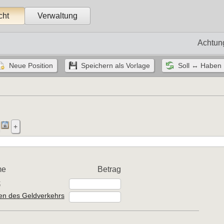
cht
Verwaltung
Achtun
me
Betrag
k
en des Geldverkehrs