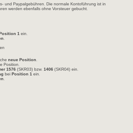
s- und Paypalgebühren. Die normale Kontoführung ist in
hren werden ebenfalls ohne Vorsteuer gebucht.
Position 1
ein. 
en
.
ren
läche
neue Position
.
e Position. 
er 1576
(SKR03) bzw. 
1406
(SKR04) ein. 
ag
bei 
Position 1
ein. 
en
.