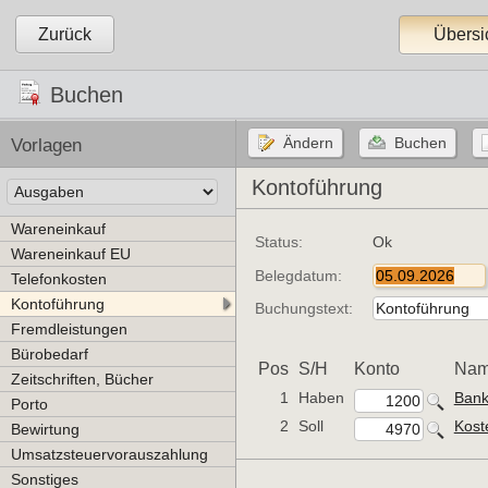
Zurück
Übersi
Buchen
Vorlagen
Kontoführung
Wareneinkauf
Status:
Ok
Wareneinkauf EU
Belegdatum:
Telefonkosten
Kontoführung
Buchungstext:
Fremdleistungen
Bürobedarf
Pos
S/H
Konto
Na
Zeitschriften, Bücher
1
Haben
Ban
Porto
2
Soll
Kost
Bewirtung
Umsatzsteuervorauszahlung
Sonstiges