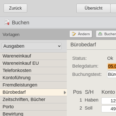
Zurück
Übersicht
Buchen
Vorlagen
Bürobedarf
Wareneinkauf
Status:
Ok
Wareneinkauf EU
Belegdatum:
Telefonkosten
Buchungstext:
Kontoführung
Fremdleistungen
Pos
S/H
Konto
Bürobedarf
Zeitschriften, Bücher
1
Haben
Porto
2
Soll
Bewirtung