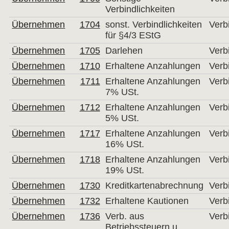
Verbindlichkeiten
Übernehmen
1704
sonst. Verbindlichkeiten
Verb
für §4/3 EStG
Übernehmen
1705
Darlehen
Verb
Übernehmen
1710
Erhaltene Anzahlungen
Verb
Übernehmen
1711
Erhaltene Anzahlungen
Verb
7% USt.
Übernehmen
1712
Erhaltene Anzahlungen
Verb
5% USt.
Übernehmen
1717
Erhaltene Anzahlungen
Verb
16% USt.
Übernehmen
1718
Erhaltene Anzahlungen
Verb
19% USt.
Übernehmen
1730
Kreditkartenabrechnung
Verb
Übernehmen
1732
Erhaltene Kautionen
Verb
Übernehmen
1736
Verb. aus
Verb
Betriebssteuern u.