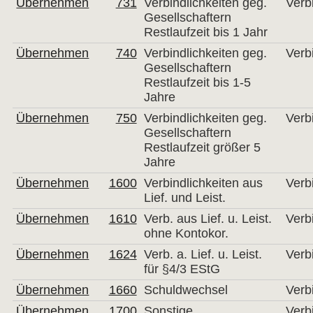
Übernehmen
731
Verbindlichkeiten geg.
Verb
Gesellschaftern
Restlaufzeit bis 1 Jahr
Übernehmen
740
Verbindlichkeiten geg.
Verb
Gesellschaftern
Restlaufzeit bis 1-5
Jahre
Übernehmen
750
Verbindlichkeiten geg.
Verb
Gesellschaftern
Restlaufzeit größer 5
Jahre
Übernehmen
1600
Verbindlichkeiten aus
Verb
Lief. und Leist.
Übernehmen
1610
Verb. aus Lief. u. Leist.
Verb
ohne Kontokor.
Übernehmen
1624
Verb. a. Lief. u. Leist.
Verb
für §4/3 EStG
Übernehmen
1660
Schuldwechsel
Verb
Übernehmen
1700
Sonstige
Verb