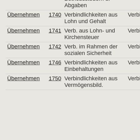
Abgaben
Übernehmen
1740
Verbindlichkeiten aus
Verb
Lohn und Gehalt
Übernehmen
1741
Verb. aus Lohn- und
Verb
Kirchensteuer
Übernehmen
1742
Verb. im Rahmen der
Verb
sozialen Sicherheit
Übernehmen
1746
Verbindlichkeiten aus
Verb
Einbehaltungen
Übernehmen
1750
Verbindlichkeiten aus
Verb
Vermögensbild.