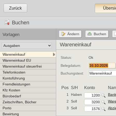
Zurück
Übersi
Buchen
Vorlagen
Wareneinkauf
Wareneinkauf
Status:
Ok
Wareneinkauf EU
Belegdatum:
Wareneinkauf steuerfrei
Telefonkosten
Buchungstext:
Kontoführung
Fremdleistungen
Pos
S/H
Konto
Na
Kfz Kosten
1
Haben
Ban
Bürobedarf
2
Soll
Ware
Zeitschriften, Bücher
Porto
3
Soll
Abzi
Bewirtung