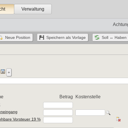
cht
Verwaltung
Achtun
me
Betrag
Kostenstelle
k
neingang
ehbare Vorsteuer 19 %