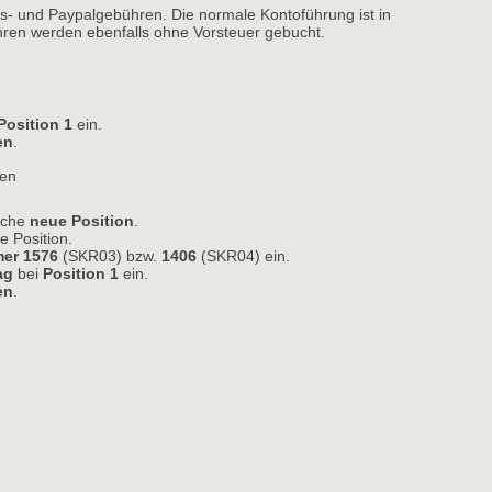
s- und Paypalgebühren. Die normale Kontoführung ist in
hren werden ebenfalls ohne Vorsteuer gebucht.
Position 1
ein. 
en
.
ren
läche
neue Position
.
e Position. 
er 1576
(SKR03) bzw. 
1406
(SKR04) ein. 
ag
bei 
Position 1
ein. 
en
.