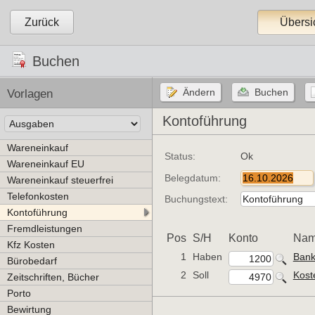
Zurück
Übersi
Buchen
Vorlagen
Kontoführung
Wareneinkauf
Status:
Ok
Wareneinkauf EU
Belegdatum:
Wareneinkauf steuerfrei
Telefonkosten
Buchungstext:
Kontoführung
Fremdleistungen
Pos
S/H
Konto
Na
Kfz Kosten
1
Haben
Ban
Bürobedarf
2
Soll
Kost
Zeitschriften, Bücher
Porto
Bewirtung