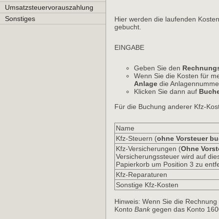
Umsatzsteuervorauszahlung
Sonstiges
Hier werden die laufenden Kosten
gebucht.
EINGABE
Geben Sie den
Rechnungs
Wenn Sie die Kosten für m
Anlage
die Anlagennummer 
Klicken Sie dann auf
Buch
Für die Buchung anderer Kfz-Kos
Name
Kfz-Steuern (
ohne Vorsteuer b
Kfz-Versicherungen (
Ohne Vorst
Versicherungssteuer wird auf die
Papierkorb um Position 3 zu entf
Kfz-Reparaturen
Sonstige Kfz-Kosten
Hinweis: Wenn Sie die Rechnung 
Konto
Bank
gegen das Konto 1600