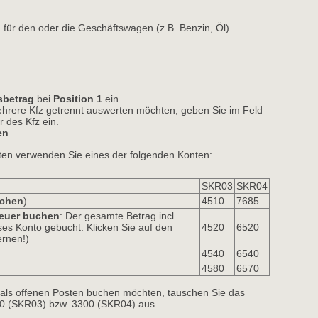
 für den oder die Geschäftswagen (z.B. Benzin, Öl)
betrag
bei 
Position 1
ein. 
ehrere Kfz getrennt auswerten möchten, geben Sie im Feld
des Kfz ein. 
en
.
ten verwenden Sie eines der folgenden Konten:
SKR03
SKR04
uchen
)
4510
7685
euer buchen
: Der gesamte Betrag incl.
ses Konto gebucht. Klicken Sie auf den
4520
6520
ernen!)
4540
6540
4580
6570
als offenen Posten buchen möchten, tauschen Sie das
 (SKR03) bzw. 3300 (SKR04) aus. 