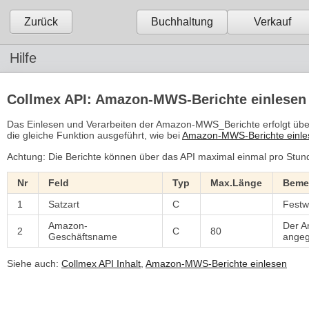
Zurück
Buchhaltung
Verkauf
Hilfe
Collmex API: Amazon-MWS-Berichte einlesen
Das Einlesen und Verarbeiten der Amazon-MWS_Berichte erfolgt
die gleiche Funktion ausgeführt, wie bei
Amazon-MWS-Berichte einle
Achtung: Die Berichte können über das API maximal einmal pro Stun
Nr
Feld
Typ
Max.Länge
Beme
1
Satzart
C
Fest
Amazon-
Der A
2
C
80
Geschäftsname
ange
Siehe auch:
Collmex API Inhalt
,
Amazon-MWS-Berichte einlesen