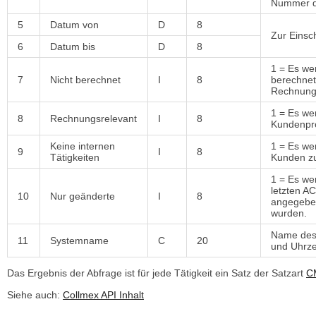
Nummer d
5
Datum von
D
8
Zur Einsc
6
Datum bis
D
8
1 = Es we
7
Nicht berechnet
I
8
berechnet 
Rechnung 
1 = Es we
8
Rechnungsrelevant
I
8
Kundenpro
Keine internen
1 = Es we
9
I
8
Tätigkeiten
Kunden zu
1 = Es we
letzten A
10
Nur geänderte
I
8
angegebe
wurden.
Name des
11
Systemname
C
20
und Uhrzei
Das Ergebnis der Abfrage ist für jede Tätigkeit ein Satz der Satzart
C
Siehe auch:
Collmex API Inhalt