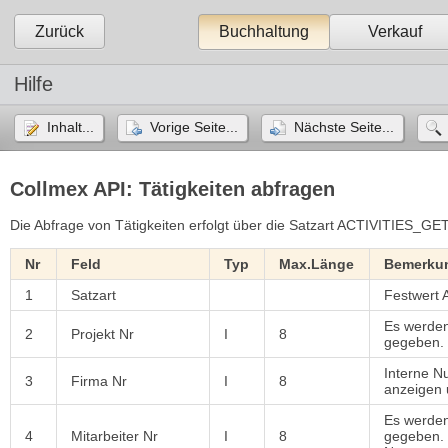
Zurück
Buchhaltung
Verkauf
Hilfe
Inhalt...
Vorige Seite...
Nächste Seite...
Collmex API: Tätigkeiten abfragen
Die Abfrage von Tätigkeiten erfolgt über die Satzart ACTIVITIES_GET
Nr
Feld
Typ
Max.Länge
Bemerku
1
Satzart
Festwert
Es werden
2
Projekt Nr
I
8
gegeben.
Interne N
3
Firma Nr
I
8
anzeigen
Es werden
4
Mitarbeiter Nr
I
8
gegeben. 