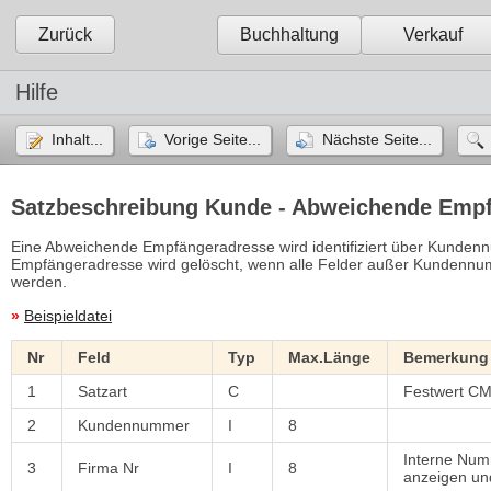
Zurück
Buchhaltung
Verkauf
Hilfe
Inhalt...
Vorige Seite...
Nächste Seite...
Satzbeschreibung Kunde - Abweichende Emp
Eine Abweichende Empfängeradresse wird identifiziert über Kunde
Empfängeradresse wird gelöscht, wenn alle Felder außer Kundenn
werden.
»
Beispieldatei
Nr
Feld
Typ
Max.Länge
Bemerkung
1
Satzart
C
Festwert C
2
Kundennummer
I
8
Interne Num
3
Firma Nr
I
8
anzeigen un