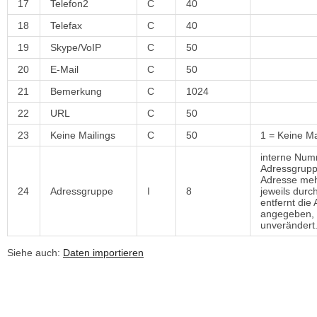
17
Telefon2
C
40
18
Telefax
C
40
19
Skype/VoIP
C
50
20
E-Mail
C
50
21
Bemerkung
C
1024
22
URL
C
50
23
Keine Mailings
C
50
1 = Keine Ma
interne Numm
Adressgruppe
Adresse meh
24
Adressgruppe
I
8
jeweils durc
entfernt die
angegeben, 
unverändert
Siehe auch:
Daten importieren