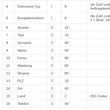
als Zahl cod
4
Dokument-Typ
I
8
Auftragsbes
Als Zahl cod
5
Ausgabemedium
I
8
3 = Brief, 1
6
Anrede
C
10
7
Titel
C
10
8
Vorname
C
40
9
Name
C
40
10
Firma
C
80
11
Abteilung
C
80
12
Strasse
C
80
13
PLZ
C
10
14
Ort
C
40
15
Land
C
2
ISO Codes
16
Telefon
C
40