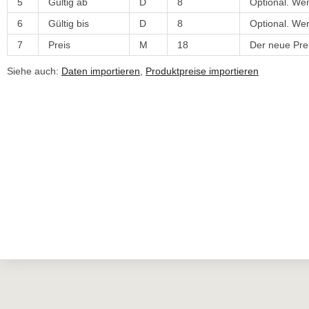
5
Gültig ab
D
8
Optional. Wen
6
Gültig bis
D
8
Optional. Wen
7
Preis
M
18
Der neue Pre
Siehe auch:
Daten importieren
,
Produktpreise importieren