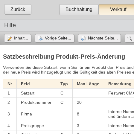
Zurück
Buchhaltung
Verkauf
Hilfe
Inhalt...
Vorige Seite...
Nächste Seite...
Satzbeschreibung Produkt-Preis-Änderung
Verwenden Sie diese Satzart, wenn Sie für ein Produkt den Preis änd
der neue Preis wird hinzugefügt und die Gültigkeit des alten Preise
Nr
Feld
Typ
Max.Länge
Bemerkung
1
Satzart
C
Festwert C
2
Produktnummer
C
20
Interne Numm
3
Firma
I
8
und ändern a
4
Preisgruppe
I
3
Interne Numm