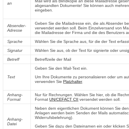
Mail wird als Blindkopie an diese Mailadresse gesen
an
abgesandten Dokumente! Sie können auch mehrere
eingeben.
Geben Sie die Mailadresse ein, die als Absender be
Absender-
verwendet werden soll. Beim Einzelversand von Mai
Adresse
die Mailadresse der Firma und die des Benutzers 
Sprache
Wählen Sie die Sprache aus, für die der Text erfass
Signatur
Wählen Sie aus, ob der Text für signierte oder unsi
Betreff
Betreffzeile der Mail
Geben Sie den Mail-Text ein.
Text
Um Ihre Dokumente zu personalisieren oder um a
verwenden Sie
Platzhalter
.
Anhang-
Nur für Rechnungen. Wählen Sie hier, ob die Rech
Format
Format
UN/CEFACT CII
versendet werden soll. 
Neben dem eigentlichen Dokument können Sie den 
Anlagen werden beim Senden der Mails automatisch
Widerrufsbelehrung).
Anhang-
Datei
Geben Sie dazu den Dateinamen ein oder klicken S