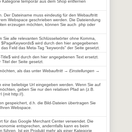
ie Kategorie temporär aus dem Shop entfernen
n. Der Dateiname muss eindeutig für den Webauftritt
f Ihrem Webspace geschrieben werden. Die Dateiendung
eiten erzeugen möchten, können Sie auch .php oder
n Sie alle relevanten Schlüsselwörter ohne Komma,
ld $PageKeywords$ wird durch den hier angegebenen
r das Feld das Meta-Tag "keywords" der Seite gesetzt.
Title$ wird durch den hier angegebenen Text ersetzt.
Titel der Seite gesetzt.
öchten, als das unter
Webauftritt → Einstellungen →
nn eine beliebige Url eingegeben werden. Wenn Sie auf
 möchten, geben Sie nur den relativen Pfad an (z.B.
 (mit http://).
n gespeichert, d.h. die Bild-Dateien übertragen Sie
 Ihren Webspace.
rt für das Google Merchant Center verwendet. Die
axonomie entsprechen, andernfalls kann es beim
 führen. Ist ein Produkt mehr als einer Kategorie