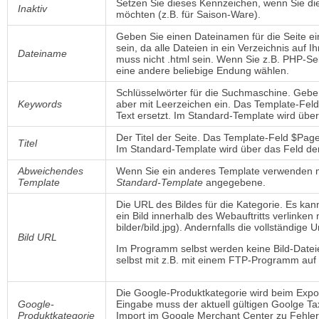
Setzen Sie dieses Kennzeichen, wenn Sie d
Inaktiv
möchten (z.B. für Saison-Ware).
Geben Sie einen Dateinamen für die Seite ei
sein, da alle Dateien in ein Verzeichnis au
Dateiname
muss nicht .html sein. Wenn Sie z.B. PHP-S
eine andere beliebige Endung wählen.
Schlüsselwörter für die Suchmaschine. Gebe
Keywords
aber mit Leerzeichen ein. Das Template-Fe
Text ersetzt. Im Standard-Template wird übe
Der Titel der Seite. Das Template-Feld $Page
Titel
Im Standard-Template wird über das Feld der 
Abweichendes
Wenn Sie ein anderes Template verwenden m
Template
Standard-Template
angegebene. 
Die URL des Bildes für die Kategorie. Es ka
ein Bild innerhalb des Webauftritts verlinken
bilder/bild.jpg). Andernfalls die vollständige Url
Bild URL
Im Programm selbst werden keine Bild-Dateie
selbst mit z.B. mit einem FTP-Programm auf
Die Google-Produktkategorie wird beim Expo
Google-
Eingabe muss der aktuell gültigen Goolge T
Produktkategorie
Import im Google Merchant Center zu Fehlern