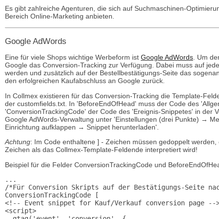
Es gibt zahlreiche Agenturen, die sich auf Suchmaschinen-Optimierun
Bereich Online-Marketing anbieten.
Google AdWords
Eine für viele Shops wichtige Werbeform ist
Google AdWords
. Um de
Google das Conversion-Tracking zur Verfügung. Dabei muss auf jede
werden und zusätzlich auf der Bestellbestätigungs-Seite das sogenann
den erfolgreichen Kaufabschluss an Google zurück.
In Collmex existieren für das Conversion-Tracking die Template-Fel
der customfields.txt. In 'BeforeEndOfHead' muss der Code des 'Allg
'ConversionTrackingCode' der Code des 'Ereignis-Snippetes' in der V
Google AdWords-Verwaltung unter 'Einstellungen (drei Punkte) → 
Einrichtung aufklappen → Snippet herunterladen'.
Achtung
: Im Code enthaltene ] - Zeichen müssen gedoppelt werden, d.
Zeichen als das Collmex-Template-Feldende interpretiert wird!
Beispiel für die Felder ConversionTrackingCode und BeforeEndOfHead
...

/*Für Conversion Skripts auf der Bestätigungs-Seite nac
ConversionTrackingCode [

<!-- Event snippet for Kauf/Verkauf conversion page -->
<script>

  gtag('event', 'conversion', {
