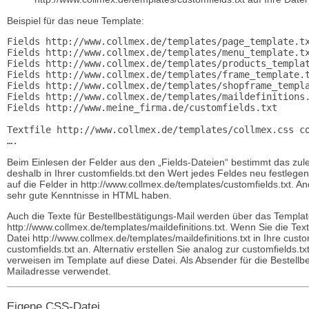
Beispiel für das neue Template:
Fields http://www.collmex.de/templates/page_template.tx
Fields http://www.collmex.de/templates/menu_template.tx
Fields http://www.collmex.de/templates/products_templat
Fields http://www.collmex.de/templates/frame_template.t
Fields http://www.collmex.de/templates/shopframe_templa
Fields http://www.collmex.de/templates/maildefinitions.
Fields http://www.meine_firma.de/customfields.txt      
Textfile http://www.collmex.de/templates/collmex.css co
Beim Einlesen der Felder aus den „Fields-Dateien“ bestimmt das zul
deshalb in Ihrer customfields.txt den Wert jedes Feldes neu festlege
auf die Felder in http://www.collmex.de/templates/customfields.txt. A
sehr gute Kenntnisse in HTML haben.
Auch die Texte für Bestellbestätigungs-Mail werden über das Template 
http://www.collmex.de/templates/maildefinitions.txt. Wenn Sie die Te
Datei http://www.collmex.de/templates/maildefinitions.txt in Ihre custo
customfields.txt an. Alternativ erstellen Sie analog zur customfields.t
verweisen im Template auf diese Datei. Als Absender für die Bestell
Mailadresse verwendet.
Eigene CSS-Datei