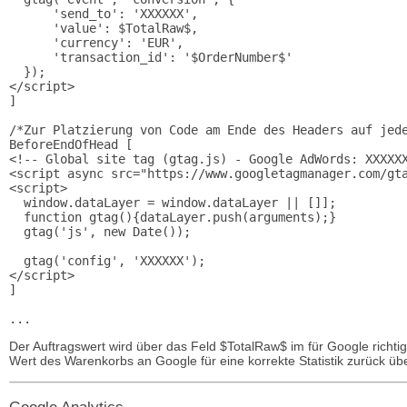
      'send_to': 'XXXXXX',

      'value': $TotalRaw$,

      'currency': 'EUR',

      'transaction_id': '$OrderNumber$'

  });

</script>

]

/*Zur Platzierung von Code am Ende des Headers auf jede
BeforeEndOfHead [

<!-- Global site tag (gtag.js) - Google AdWords: XXXXXX
<script async src="https://www.googletagmanager.com/gta
<script>

  window.dataLayer = window.dataLayer || []];

  function gtag(){dataLayer.push(arguments);}

  gtag('js', new Date());

  gtag('config', 'XXXXXX');

</script>

]

Der Auftragswert wird über das Feld $TotalRaw$ im für Google richti
Wert des Warenkorbs an Google für eine korrekte Statistik zurück übe