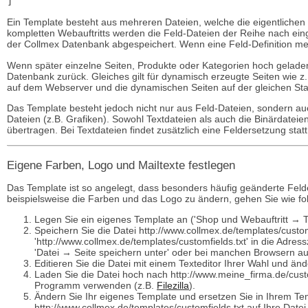
Ein Template besteht aus mehreren Dateien, welche die eigentlichen
kompletten Webauftritts werden die Feld-Dateien der Reihe nach ein
der Collmex Datenbank abgespeichert. Wenn eine Feld-Definition meh
Wenn später einzelne Seiten, Produkte oder Kategorien hoch geladen
Datenbank zurück. Gleiches gilt für dynamisch erzeugte Seiten wie z.
auf dem Webserver und die dynamischen Seiten auf der gleichen Stan
Das Template besteht jedoch nicht nur aus Feld-Dateien, sondern auc
Dateien (z.B. Grafiken). Sowohl Textdateien als auch die Binärdate
übertragen. Bei Textdateien findet zusätzlich eine Feldersetzung statt
Eigene Farben, Logo und Mailtexte festlegen
Das Template ist so angelegt, dass besonders häufig geänderte Felde
beispielsweise die Farben und das Logo zu ändern, gehen Sie wie fol
Legen Sie ein eigenes Template an ('Shop und Webauftritt → 
Speichern Sie die Datei http://www.collmex.de/templates/custo
'http://www.collmex.de/templates/customfields.txt' in die Adre
'Datei → Seite speichern unter' oder bei manchen Browsern auc
Editieren Sie die Datei mit einem Texteditor Ihrer Wahl und ä
Laden Sie die Datei hoch nach http://www.meine_firma.de/cust
Programm verwenden (z.B.
Filezilla
).
Ändern Sie Ihr eigenes Template und ersetzen Sie in Ihrem Te
http://www.collmex.de/templates/customfields.txt auf Ihre Datei