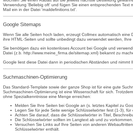
Verwendung 'Beliebig oft' und fügen Sie einen entsprechenden Text m
Mail ein in der Datei 'maildefinitions.txt'.
Google Sitemaps
Wenn Sie alle Seiten hoch laden, erzeugt Collmex automatisch eine 
ihre HTML-Seiten und sollte unbedingt dazu verwendet werden, Ihre
Sie benötigen dazu ein kostenloses Account bei Google und verwen
Datei (z.b. http://www.meine_firma.de/sitemap.xml) bekannt zu mach
Google liest diese Datei dann in periodischen Abständen und nimmt 
Suchmaschinen-Optimierung
Das Standard-Template sowie der ganze Shop ist für eine gute Suchma
Suchmaschinen-Optimierung ist eine Wissenschaft für sich. Trotzde
ohne Spezialkenntnisse eine Menge erreichen:
Melden Sie Ihre Seiten bei Google an (s. letztes Kapitel zu Go
Legen Sie für jede Seite wenige Schlüsselwörter fest (1-3), für 
Achten Sie darauf, dass die Schlüsselwörter in Titel, Besch
Die Schlüsselwörter sollten im Langtext ab und zu vorkommen.
Versuchen Sie Links auf Ihre Seiten von anderen Webauftritt
Schlüsselwörter enthält.