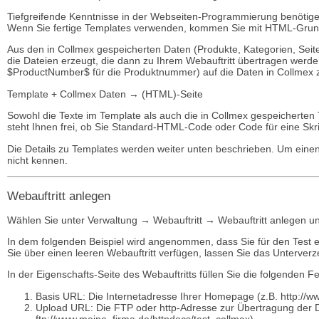
Tiefgreifende Kenntnisse in der Webseiten-Programmierung benötige
Wenn Sie fertige Templates verwenden, kommen Sie mit HTML-Grun
Aus den in Collmex gespeicherten Daten (Produkte, Kategorien, Sei
die Dateien erzeugt, die dann zu Ihrem Webauftritt übertragen werde
$ProductNumber$ für die Produktnummer) auf die Daten in Collmex z
Template + Collmex Daten → (HTML)-Seite
Sowohl die Texte im Template als auch die in Collmex gespeicherten 
steht Ihnen frei, ob Sie Standard-HTML-Code oder Code für eine Skri
Die Details zu Templates werden weiter unten beschrieben. Um einen
nicht kennen.
Webauftritt anlegen
Wählen Sie unter Verwaltung → Webauftritt → Webauftritt anlegen un
In dem folgenden Beispiel wird angenommen, dass Sie für den Test e
Sie über einen leeren Webauftritt verfügen, lassen Sie das Unterverze
In der Eigenschafts-Seite des Webauftritts füllen Sie die folgenden Fe
Basis URL: Die Internetadresse Ihrer Homepage (z.B. http://w
Upload URL: Die FTP oder http-Adresse zur Übertragung der D
ftp://www.meine_firma.de/httpdocs/test_collmex).