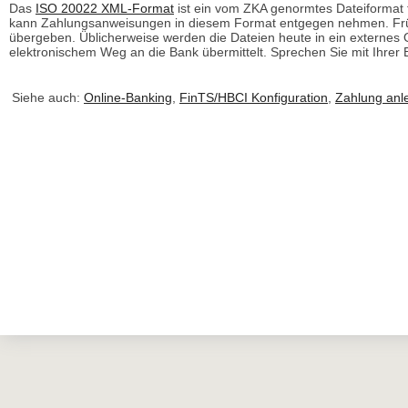
Das
ISO 20022 XML-Format
ist ein vom ZKA genormtes Dateiformat
kann Zahlungsanweisungen in diesem Format entgegen nehmen. Früh
übergeben. Üblicherweise werden die Dateien heute in ein externe
elektronischem Weg an die Bank übermittelt. Sprechen Sie mit Ihrer 
Siehe auch:
Online-Banking
,
FinTS/HBCI Konfiguration
,
Zahlung anl