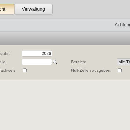
cht
Verwaltung
Achtun
sjahr:
lle:
Bereich:
achweis:
Null-Zeilen ausgeben: