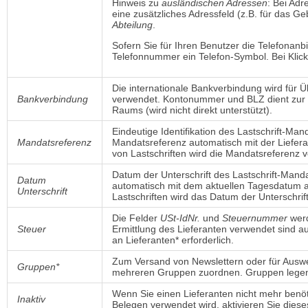
Hinweis zu
ausländischen Adressen
: Bei Ad
eine zusätzliches Adressfeld (z.B. für das G
Abteilung
.
Sofern Sie für Ihren Benutzer die Telefonanb
Telefonnummer ein Telefon-Symbol. Bei Klick
Die internationale Bankverbindung wird für
Bankverbindung
verwendet. Kontonummer und BLZ dient zur 
Raums (wird nicht direkt unterstützt).
Eindeutige Identifikation des Lastschrift-Ma
Mandatsreferenz
Mandatsreferenz automatisch mit der Liefer
von Lastschriften wird die Mandatsreferenz 
Datum der Unterschrift des Lastschrift-Mand
Datum
automatisch mit dem aktuellen Tagesdatum a
Unterschrift
Lastschriften wird das Datum der Unterschrif
Die Felder
USt-IdNr.
und 
Steuernummer
werd
Steuer
Ermittlung des Lieferanten verwendet sind au
an Lieferanten* erforderlich.
Zum Versand von Newslettern oder für Auswe
Gruppen*
mehreren Gruppen zuordnen. Gruppen legen
Wenn Sie einen Lieferanten nicht mehr benöti
Inaktiv
Belegen verwendet wird, aktivieren Sie diese