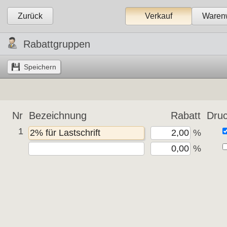
Zurück
Verkauf
Warenw
Rabattgruppen
Nr
Bezeichnung
Rabatt
Dru
1
% 
% 