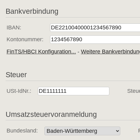
Bankverbindung
IBAN:
Kontonummer:
FinTS/HBCI Konfiguration...
- 
Weitere Bankverbindun
Steuer
USt-IdNr.:
Steu
Umsatzsteuervoranmeldung
Bundesland: