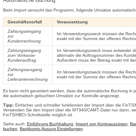
Automatische Buchung
Beim Import versucht das Programm, folgende Umsätze automatisch
Geschäftsvorfall
Voraussetzung
Zahlungseingang
Im Verwendungszweck müssen die Rech
zur
exakt mit der Summe der offenen Rechn
Kundenrechnung
Zahlungseingang
Im Verwendungszweck muss entweder d
zum Vorkasse-
alternativ die Auftragsnummer des Kunde
Kundenauftrag
Außerdem muss der Betrag exakt mit de
Zahlungsausgang
Im Verwendungszweck müssen die Rech
zur
exakt mit der Summe der offenen Rechn
Lieferantenrechnung
Es kann nicht garantiert werden, dass die automatische Buchung in 
die automatisch gebuchten Umsätze zur Kontrolle angezeigt.
Tipp:
Einfacher und schneller funktioniert der Import über die FinTS/
Verwenden Sie den Import über die MT940/CAMT-Datei nur dann, wenn
FinTS/HBCI-Schnittstelle möglich ist.
Siehe auch:
Einführung Buchhaltung
,
Import von Kontoauszügen
,
Ba
buchen
,
Bankkonto-Auszug Einstellungen