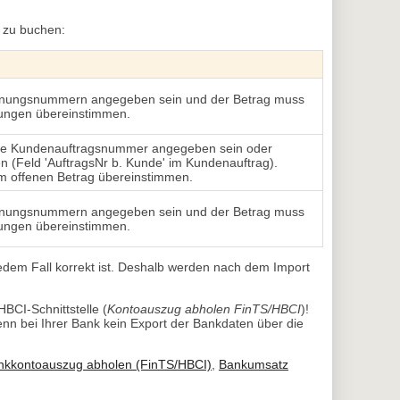
 zu buchen:
nungsnummern angegeben sein und der Betrag muss
ungen übereinstimmen.
ie Kundenauftragsnummer angegeben sein oder
n (Feld 'AuftragsNr b. Kunde' im Kundenauftrag).
m offenen Betrag übereinstimmen.
nungsnummern angegeben sein und der Betrag muss
ungen übereinstimmen.
jedem Fall korrekt ist. Deshalb werden nach dem Import
HBCI-Schnittstelle (
Kontoauszug abholen FinTS/HBCI
)!
 bei Ihrer Bank kein Export der Bankdaten über die 
nkkontoauszug abholen (FinTS/HBCI)
,
Bankumsatz