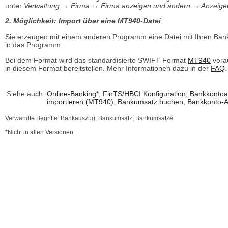
unter
Verwaltung → Firma → Firma anzeigen und ändern → Anzeige
2. Möglichkeit: Import über eine MT940-Datei
Sie erzeugen mit einem anderen Programm eine Datei mit Ihren Bank
in das Programm.
Bei dem Format wird das standardisierte SWIFT-Format
MT940
vora
in diesem Format bereitstellen. Mehr Informationen dazu in der
FAQ
.
Siehe auch:
Online-Banking
*,
FinTS/HBCI Konfiguration
,
Bankkontoa
importieren (MT940)
,
Bankumsatz buchen
,
Bankkonto-A
Verwandte Begriffe: Bankauszug, Bankumsatz, Bankumsätze
*Nicht in allen Versionen