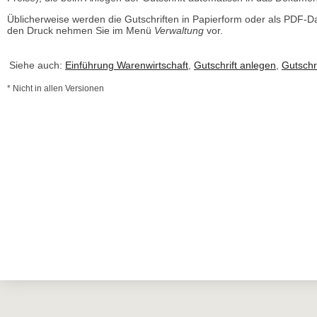
Üblicherweise werden die Gutschriften in Papierform oder als PDF-Dat
den Druck nehmen Sie im Menü
Verwaltung
vor.
Siehe auch:
Einführung Warenwirtschaft
,
Gutschrift anlegen
,
Gutschr
* Nicht in allen Versionen