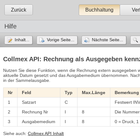
Zurück
Buchhaltung
Ver
Hilfe
Inhalt...
Vorige Seite...
Nächste Seite...
Collmex API: Rechnung als Ausgegeben kenn
Nutzen Sie diese Funktion, wenn die Rechnung extern ausgegeben w
aktuelle Datum gesetzt und das Ausgabemedium übernommen. Nach A
in der Sammelausgabe.
Nr
Feld
Typ
Max.Länge
Bemerkung
1
Satzart
C
Festwert I
2
Rechnung Nr
I
8
Die Nummer
3
Ausgabemedium
I
8
0 = Druck, 1
Siehe auch:
Collmex API Inhalt