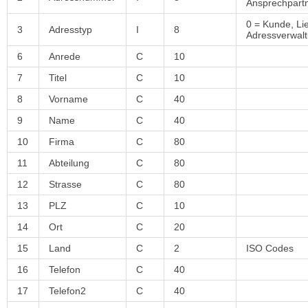
Ansprechpartn
0 = Kunde, Lie
3
Adresstyp
I
8
Adressverwal
6
Anrede
C
10
7
Titel
C
10
8
Vorname
C
40
9
Name
C
40
10
Firma
C
80
11
Abteilung
C
80
12
Strasse
C
80
13
PLZ
C
10
14
Ort
C
20
15
Land
C
2
ISO Codes
16
Telefon
C
40
17
Telefon2
C
40