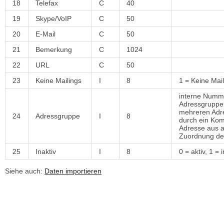
18
Telefax
C
40
19
Skype/VoIP
C
50
20
E-Mail
C
50
21
Bemerkung
C
1024
22
URL
C
50
23
Keine Mailings
I
8
1 = Keine Mai
interne Numme
Adressgruppen
mehreren Adre
24
Adressgruppe
I
8
durch ein Komm
Adresse aus a
Zuordnung de
25
Inaktiv
I
8
0 = aktiv, 1 = 
Siehe auch:
Daten importieren