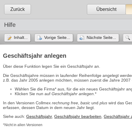
Zurück
Übersicht
Hilfe
Inhalt...
Vorige Seite...
Nächste Seite...
Geschäftsjahr anlegen
Über diese Funktion legen Sie ein Geschäftsjahr an.
Die Geschäftsjahre müssen in laufender Reihenfolge angelegt werden
z.B. das Jahr 2005 anlegen möchten, müssen zuerst die Jahre 2007
Wählen Sie die Firma* aus, für die ein neues Geschäftsjahr ang
Klicken Sie nun auf 
Geschäftsjahr anlegen
.*
In den Versionen Collmex
rechnung free
,
basic
und 
plus
wird das Ges
erfassen, dessen Datum in dem neuen Jahr liegt.
Siehe auch:
Geschäftsjahr
,
Geschäftsjahr bearbeiten
,
Geschäftsjahr 
*Nicht in allen Versionen